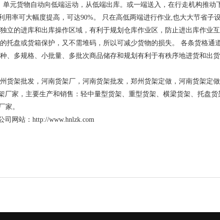
)，单元货物自动向低端运动，从低端出库。或一端送入，在行走机构推动
用率可大幅度提高，可达90%。 只在高低两端进行作业,也大大节省子
是独立的进库和出库操作区域，有利于规划仓库作业区，防止进出库作业
自的托盘或货箱保护，又不需堆码，所以可减少货物的损失。 各条货格通
品种、多规格、小批量、多批次商品储存和规划有利于有秩序地进货和出货
州货架批发，河南货架厂，河南货架批发，郑州货架定做，河南货架定做
架厂家，主要生产和销售：轻中量型货架、重型货架、横梁货架、托盘货
厂家。
tp://www.hnlzk.com